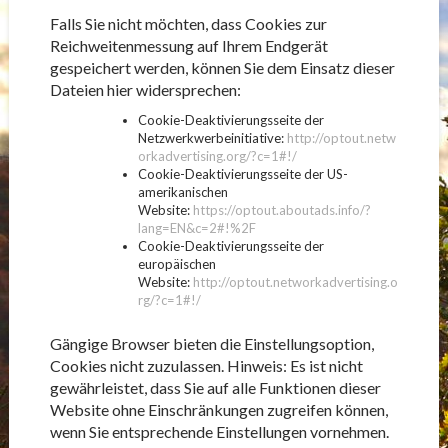
Falls Sie nicht möchten, dass Cookies zur
Reichweitenmessung auf Ihrem Endgerät
gespeichert werden, können Sie dem Einsatz dieser
Dateien hier widersprechen:
Cookie-Deaktivierungsseite der
Netzwerkwerbeinitiative:
http://optout.netw
orkadvertising.org/?c=1#!/
Cookie-Deaktivierungsseite der US-
amerikanischen
Website:
https://optout.aboutads.info/?
lang=EN&c=2#!%2F
Cookie-Deaktivierungsseite der
europäischen
Website:
http://optout.networkadvertising.o
rg/?c=1#!/
Gängige Browser bieten die Einstellungsoption,
Cookies nicht zuzulassen. Hinweis: Es ist nicht
gewährleistet, dass Sie auf alle Funktionen dieser
Website ohne Einschränkungen zugreifen können,
wenn Sie entsprechende Einstellungen vornehmen.