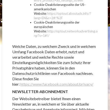
entry_product=ad_settings_screen
Cookie-Deaktivierungsseite der US-
amerikanischen
Website:
https://optout.aboutads.info/?
lang=EN&c=2#!%2F
Cookie-Deaktivierungsseite der
europäischen
Website:
http://optout.networkadvertising.o
rg/?c=1#!/
Welche Daten, zu welchem Zweck und in welchem
Umfang Facebook Daten erhebt, nutzt und
verarbeitet und welche Rechte sowie
Einstellungsmöglichkeiten Sie zum Schutz Ihrer
Privatsphäre haben, können Sie in den
Datenschutzrichtlinien von Facebook nachlesen.
Diese finden Sie
hier:
https://www.facebook.com/about/privacy/
NEWSLETTER-ABONNEMENT
Der Websitebetreiber bietet Ihnen einen
Newsletter an, in welchem er Sie über aktuelle
Geschehnisse und Angebote informiert. Möchten