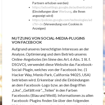
Partnern erhoben werden)
https://adssettings.google.de/authenticated
(Einstellungen über
Werbung
, die Ihnen
angezeigt wird)
https://policies.google.com/technologies/ad
s?hl=de
(Verwendung von Cookies in
Anzeigen)
NUTZUNG VON SOCIAL-MEDIA-PLUGINS
VON FACEBOOK
Aufgrund unseres berechtigten Interesses an der
Analyse, Optimierung und dem Betrieb unseres
Online-Angebotes (im Sinne des Art. 6 Abs. 1 lit. f.
DSGVO), verwendet diese Website das Facebook-
Social-Plugin, welches von der Facebook Inc. (1
Hacker Way, Menlo Park, California 94025, USA)
betrieben wird. Erkennbar sind die Einbindungen
an dem Facebook-Logo bzw. an den Begriffen
„Like“, „Gefällt mir“, „Teilen“ in den Farben
Facebooks (Blau und Weiß). Informationen zu allen
Facebook-Plugins finden Sie über den folgenden