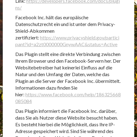
Link:
https://developers.facebook.com/docs/plugi
ns/
Facebook Inc. hält das europäische
Datenschutzrecht ein und ist unter dem Privacy-
Shield-Abkommen
zertifiziert:
https://www.privacyshield.gov/partici
pant?id=a2zt0000000GnywAAC&status=Active
Das Plugin stellt eine direkte Verbindung zwischen
Ihrem Browser und den Facebook-Servern her. Der
Websitebetreiber hat keinerlei Einfluss auf die
Natur und den Umfang der Daten, welche das
Plugin an die Server der Facebook Inc. übermittelt.
Informationen dazu finden Sie
hier:
https://www.facebook.com/help/186325668
085084
Das Plugin informiert die Facebook Inc. darüber,
dass Sie als Nutzer diese Website besucht haben.
Es besteht hierbei die Möglichkeit, dass Ihre IP-
Adresse gespeichert wird. Sind Sie während des